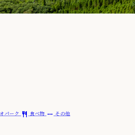
restaurant
more_horiz
オパーク
食べ物
その他