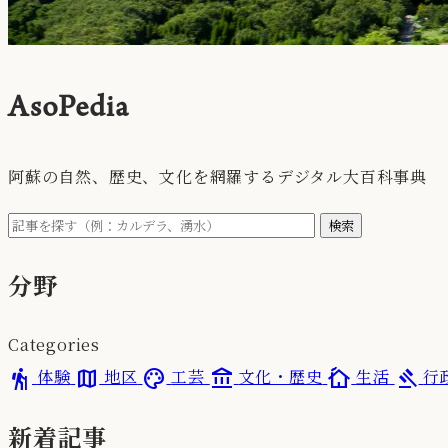
Aso
Pedia
阿蘇の自然、歴史、文化を網羅するデジタル大百科事典
検索
分野
Categories
hiking
map
palette
account_balance
cottage
gavel
体験
地区
工芸
文化・歴史
生活
行
新着記事