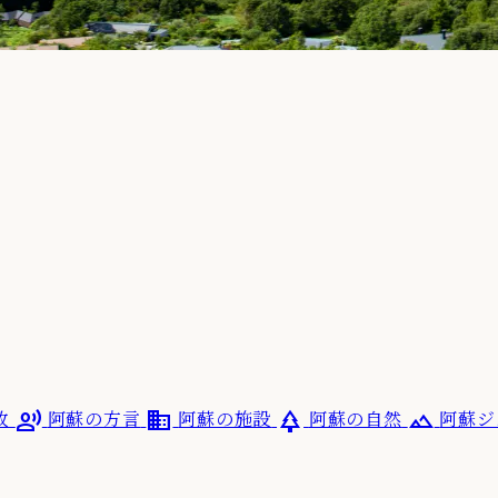
record_voice_over
domain
park
terrain
政
阿蘇の方言
阿蘇の施設
阿蘇の自然
阿蘇ジ