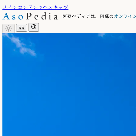
メインコンテンツへスキップ
light_mode
A
A