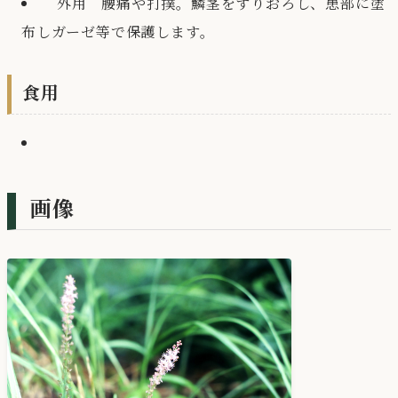
外用 腰痛や打撲。鱗茎をすりおろし、患部に塗
布しガーゼ等で保護します。
食用
画像