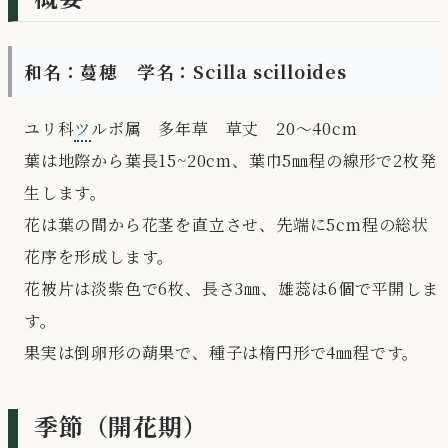
和名：蔓穂 学名：Scilla scilloides
ユリ科
ツ
ルボ属 多年草 草丈 20～40cm
葉は地際から葉長15~20cm、葉巾5㎜程の線形で2枚発
生します。
花は葉の間から花茎を直立させ、先端に5cm程の総状
花序を形成します。
花被片は淡紫色で6枚、長さ3㎜、雄蕊は6個で平開しま
す。
果実は倒卵形の蒴果で、種子は楕円形で4㎜程です。
季節（開花期）