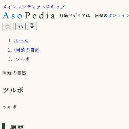
メインコンテンツへスキップ
light_mode
A
A
ホーム
›
阿蘇の自然
›
ツルボ
阿蘇の自然
ツルボ
ツルボ
概要