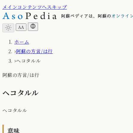
メインコンテンツへスキップ
light_mode
A
A
ホーム
›
阿蘇の方言/は行
›
ヘコタルル
阿蘇の方言/は行
ヘコタルル
ヘコタルル
意味