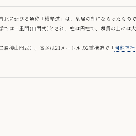
南北に延びる通称「横参道」は、皇居の制にならったもの
学では二重門(山門式)とされ、柱は円柱で、頭貫の上には
二層楼山門式）。高さは21メートルの2重構造で「
阿蘇神社