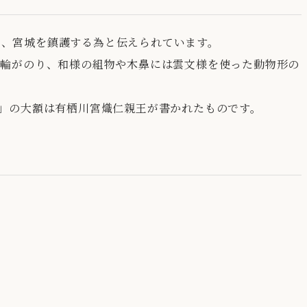
で、宮城を鎮護する為と伝えられています。
大輪がのり、和様の組物や木鼻には雲文様を使った動物形の
」の大額は有栖川宮熾仁親王が書かれたものです。