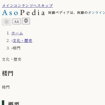
メインコンテンツへスキップ
light_mode
A
A
ホーム
›
文化・歴史
›
楼門
文化・歴史
楼門
楼門
概要