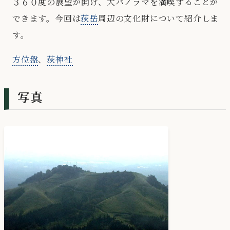
３６０度の展望が開け、大パノラマを満喫することが
できます。今回は
荻岳
周辺の文化財について紹介しま
す。
方位盤
、
荻神社
写真