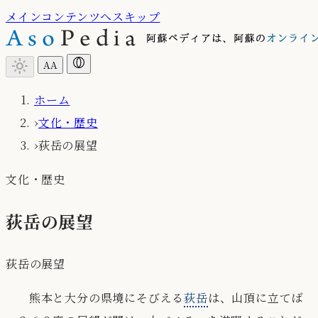
メインコンテンツへスキップ
light_mode
A
A
ホーム
›
文化・歴史
›
荻岳の展望
文化・歴史
荻岳の展望
荻岳の展望
熊本と大分の県境にそびえる
荻岳
は、山頂に立てば