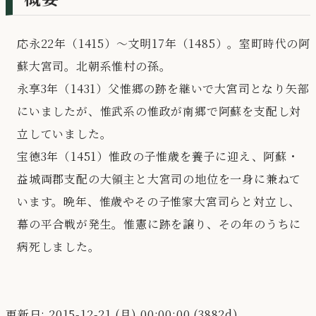
応永22年（1415）～文明17年（1485）。室町時代の阿
蘇大宮司。北朝系惟村の孫。
永享3年（1431）父惟郷の跡を継いで大宮司となり矢部
にいましたが、惟武系の惟政が南郷で阿蘇を支配し対
立していました。
宝徳3年（1451）惟政の子惟歳を養子に迎え、阿蘇・
益城両郡支配の大領主と大宮司の地位を一身に兼ねて
います。晩年、惟歳やその子惟家大宮司らと対立し、
幕の平合戦が発生。惟憲に跡を譲り、その年のうちに
病死しました。
更新日: 2015-12-21 (月) 00:00:00 (3882d)