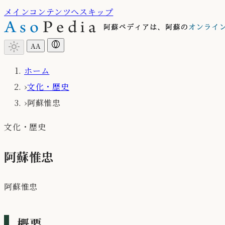
メインコンテンツへスキップ
light_mode
A
A
ホーム
›
文化・歴史
›
阿蘇惟忠
文化・歴史
阿蘇惟忠
阿蘇惟忠
概要