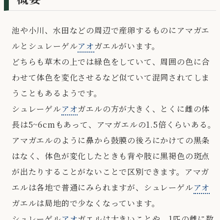
池や小川、水田などの周辺で産卵するものにアマガエ
ルとシュレーゲル
アオ
ガエルがいます。
どちらも草木の上では緑色をしていて、周囲の色に合
わせて体色を変化させるなど似ていて混同されてしま
うこともあるようです。
シュレーゲル
アオ
ガエルの方が大きく、とくに雌の体
長は5~6cmもあって、アマガエルの1.5倍くらいある。
アマガエルのように鼻から鼓膜の後ろにかけての黒条
はなく、体色が変化したときも背や肢に黒褐色の斑点
が出たりすることがないことで区別できます。アマガ
エルは各地で普通にみられますが、シュレーゲル
アオ
ガエルは局地的で少なくなっています。
シュレーゲル
アオ
ガエルは大きいことや、1匹の雌に数