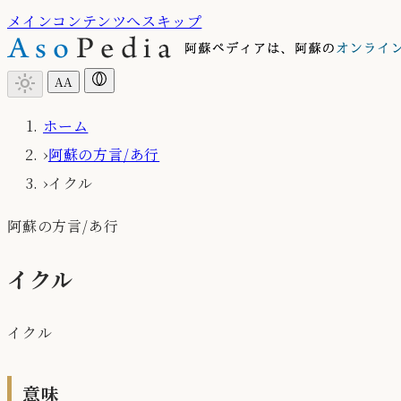
メインコンテンツへスキップ
light_mode
A
A
ホーム
›
阿蘇の方言/あ行
›
イクル
阿蘇の方言/あ行
イクル
イクル
意味