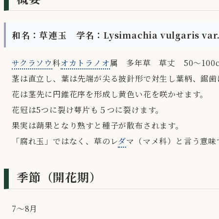
和名：草連玉 学名：Lysimachia vulgaris var. 
サクラソウ
科
オカトラノオ
属 多年草 草丈 50～100
茎は直立し、葉は先端が尖る披針形で対生し葉柄、鋸歯
花は茎先に円錐花序を形成し黄色い花を咲かせます。
花冠は5つに裂け萼片も５つに裂けます。
果実は蒴果となり熟すと種子が散布されます。
「腐れ玉」ではなく、草のレ
ダ
マ（マメ科）と言う意味
季節（開花期）
7～8月