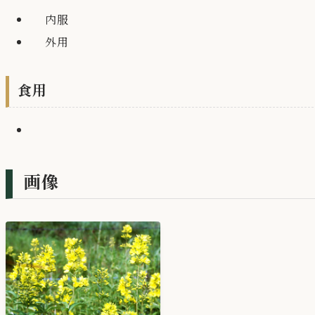
内服
外用
食用
画像