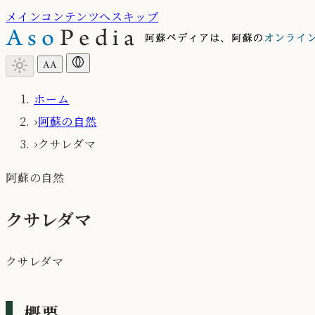
メインコンテンツへスキップ
light_mode
A
A
ホーム
›
阿蘇の自然
›
クサレダマ
阿蘇の自然
クサレダマ
クサレダマ
概要