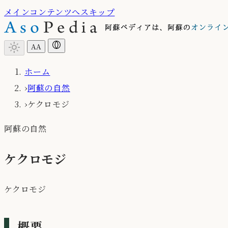
メインコンテンツへスキップ
light_mode
A
A
ホーム
›
阿蘇の自然
›
ケクロモジ
阿蘇の自然
ケクロモジ
ケクロモジ
概要