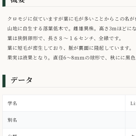
クロモジに似ていますが葉に毛が多いことからこの名が
山地に自生する落葉低木で。雌雄異株。高さ3mほどに
葉は狭倒卵形で、長さ８～１６センチ、全縁です。
葉に短毛が密生しており、脈が裏面に隆起しています。
果実は液果となり。直径6～8ｍｍの球形で、秋にに黒
データ
学名
Li
別名