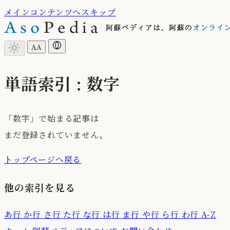
メインコンテンツへスキップ
light_mode
A
A
単語索引 : 数字
「数字」で始まる記事は
まだ登録されていません。
トップページへ戻る
他の索引を見る
あ行
か行
さ行
た行
な行
は行
ま行
や行
ら行
わ行
A-Z