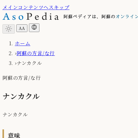
メインコンテンツへスキップ
light_mode
A
A
ホーム
›
阿蘇の方言/な行
›
ナンカクル
阿蘇の方言/な行
ナンカクル
ナンカクル
意味