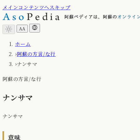
メインコンテンツへスキップ
light_mode
A
A
ホーム
›
阿蘇の方言/な行
›
ナンサマ
阿蘇の方言/な行
ナンサマ
ナンサマ
意味