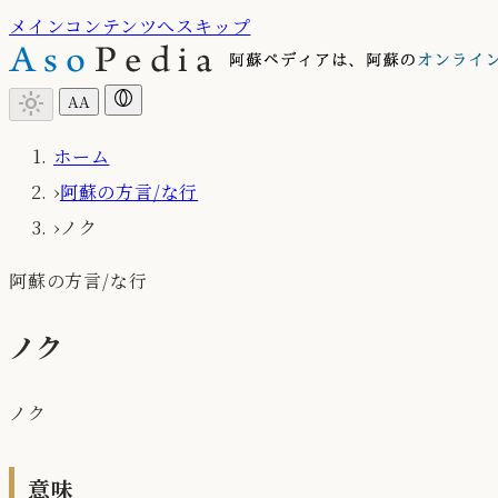
メインコンテンツへスキップ
light_mode
A
A
ホーム
›
阿蘇の方言/な行
›
ノク
阿蘇の方言/な行
ノク
ノク
意味