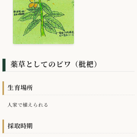
薬草としてのビワ（枇杷）
生育場所
人家で植えられる
採取時期