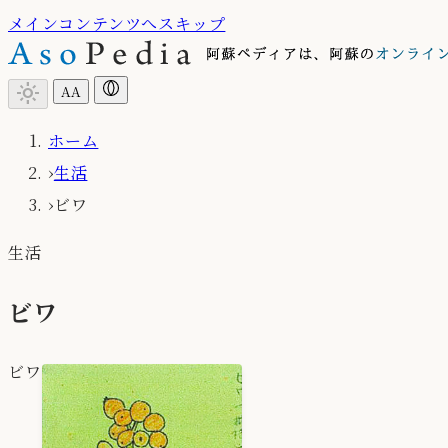
メインコンテンツへスキップ
light_mode
A
A
ホーム
›
生活
›
ビワ
生活
ビワ
ビワ