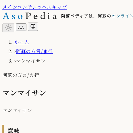
メインコンテンツへスキップ
light_mode
A
A
ホーム
›
阿蘇の方言/ま行
›
マンマイサン
阿蘇の方言/ま行
マンマイサン
マンマイサン
意味