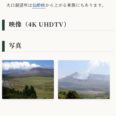
火口展望所は
仙酔峡
から上がる東側にもあります。
映像（4K UHDTV）
写真