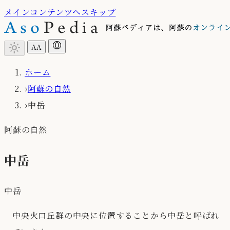
メインコンテンツへスキップ
light_mode
A
A
ホーム
›
阿蘇の自然
›
中岳
阿蘇の自然
中岳
中岳
中央火口丘群の中央に位置することから中岳と呼ばれ