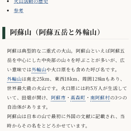
火山活動の歴史
参考
阿蘇山（阿蘇五岳と外輪山）
阿蘇は典型的な二重式の火山。阿蘇山といえば阿蘇五
岳を中心にした中央部の山々を呼ぶことが多いが、広
い意味では
外輪山
や火口原をも含めた呼び名です。
外輪山
は南北25km、東西18km、周囲128㎞もあり、
世界最大級の火山です。火口原には約5万人が生活して
いて、田畑が開け、
阿蘇市
・
高森町
・
南阿蘇村
の3つの
自治体があります。
阿蘇山は日本の山で最初に外国の文献に記載され、当
時からその名をとどろかせています。