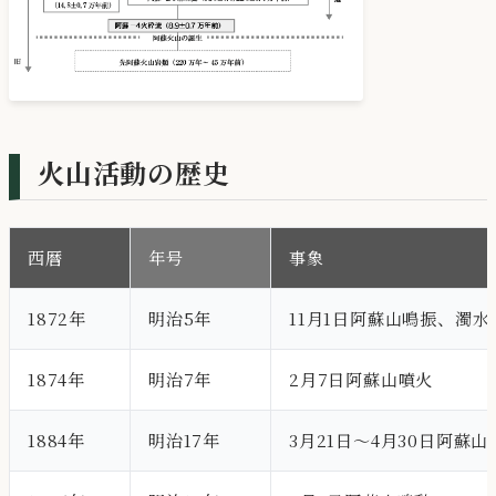
火山活動の歴史
西暦
年号
事象
1872年
明治5年
11月1日阿蘇山鳴振、濁
1874年
明治7年
2月7日阿蘇山噴火
1884年
明治17年
3月21日～4月30日阿