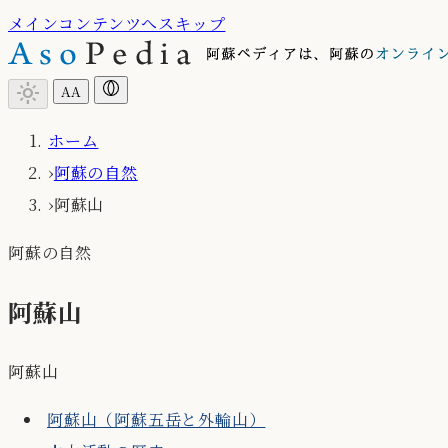
メインコンテンツへスキップ
light_mode
A
A
ホーム
›
阿蘇の自然
›
阿蘇山
阿蘇の自然
阿蘇山
阿蘇山
阿蘇山（阿蘇五岳と外輪山）