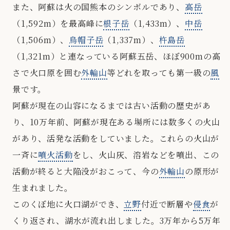
また、阿蘇は火の国熊本のシンボルであり、
高岳
（1,592m）を最高峰に
根子岳
（1,433m）、
中岳
（1,506m）、
烏帽子岳
（1,337m）、
杵島岳
（1,321m）と連なっている阿蘇五岳、ほぼ900mの高
さで火口原を囲む
外輪山
等どれを取っても第一級の
風
景です。
阿蘇が現在の山容になるまでは古い活動の歴史があ
り、10万年前、阿蘇が現在ある場所には数多くの火山
があり、活発な活動をしていました。これらの火山が
一斉に
噴火活動
をし、火山灰、溶岩などを噴出、この
活動が終ると大陥没がおこって、今の
外輪山
の原形が
生まれました。
このくぼ地に火口湖ができ、
立野
付近で断層や
侵食
が
くり返され、湖水が流れ出しました。3万年から5万年