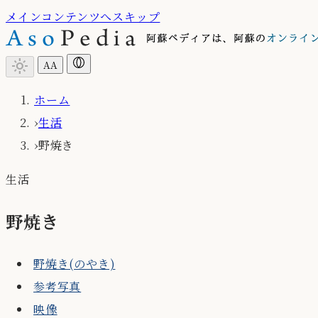
メインコンテンツへスキップ
light_mode
A
A
ホーム
›
生活
›
野焼き
生活
野焼き
野焼き(のやき)
参考写真
映像