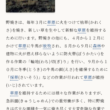
野焼きは、毎年３月に
草原
に火をつけて枯草(かれく
さ)を焼き、新しい草を生やして新鮮な
草原
を維持する
ために行います。野焼きの他にも、４月から１２月に
かけて
草原
に牛馬が
放牧
され、８月から９月に
森林
や
建物に火が燃え移らないように防火帯(ぼうかたい)を
作る作業の「輪地(わち)切(ぎ)り」を行い、９月から１
０月に冬季(とうき)の牛馬の餌(えさ)を確保するために
「
採草
(さいそう)」などの作業が行われて
草原
が維持
(いじ)されています。
草原
を維持するためには様々な作業がありますが、
急斜面(きゅうしゃめん)での重労働が多く、特に野焼
きは広大な面積を一気に焼き尽くす大変危険な作業で